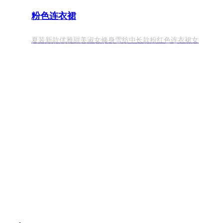
粉色连衣裙
夏装新款优雅甜美淑女修身雪纺中长款粉红色连衣裙女