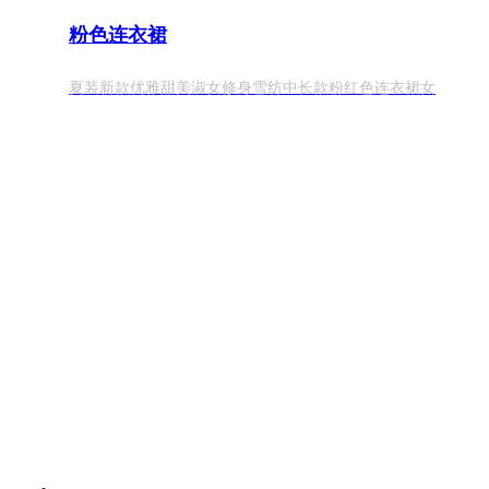
粉色连衣裙
夏装新款优雅甜美淑女修身雪纺中长款粉红色连衣裙女